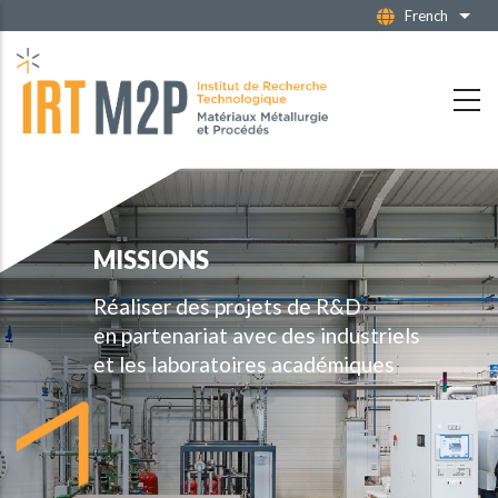
Aller
French
Liste
au
contenu
principal
MISSIONS
Réaliser des projets de R&D
en partenariat avec des industriels
et les laboratoires académiques