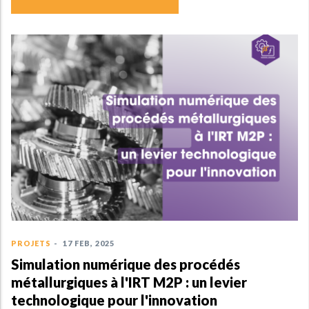
PROJETS
-
17 FEB,
Apports de l
procédé PAM
TiARe
, 2025
numérique des procédés
es à l'IRT M2P : un levier
ue pour l'innovation