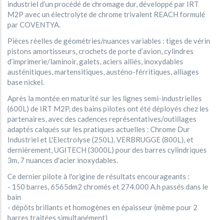
industriel d’un procédé de chromage dur, développé par IRT
M2P avec un électrolyte de chrome trivalent REACH formulé
par COVENTYA.
Pièces réelles de géométries/nuances variables : tiges de vérin
pistons amortisseurs, crochets de porte d’avion, cylindres
d’imprimerie/laminoir, galets, aciers alliés, inoxydables
austénitiques, martensitiques, austéno-férritiques, alliages
base nickel.
Après la montée en maturité sur les lignes semi-industrielles
(600L) de IRT M2P, des bains pilotes ont été déployés chez les
partenaires, avec des cadences représentatives/outillages
adaptés calqués sur les pratiques actuelles : Chrome Dur
Industriel et L'Electrolyse (250L), VERBRUGGE (800L), et
dernièrement, UGITECH (3000L) pour des barres cylindriques
3m, 7 nuances d'acier inoxydables.
Ce dernier pilote à l'origine de résultats encourageants :
- 150 barres, 6565dm2 chromés et 274.000 A.h passés dans le
bain
- dépôts brillants et homogènes en épaisseur (même pour 2
barres traitées simultanément)