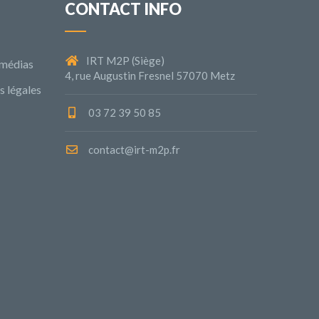
CONTACT INFO
IRT M2P (Siège)
 médias
4, rue Augustin Fresnel 57070 Metz
 légales
03 72 39 50 85
contact@irt-m2p.fr