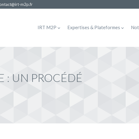
ontact@irt-m2p.fr
MAIN
NAVIGATION
IRT M2P
Expertises & Plateformes
Not
E : UN PROCÉDÉ