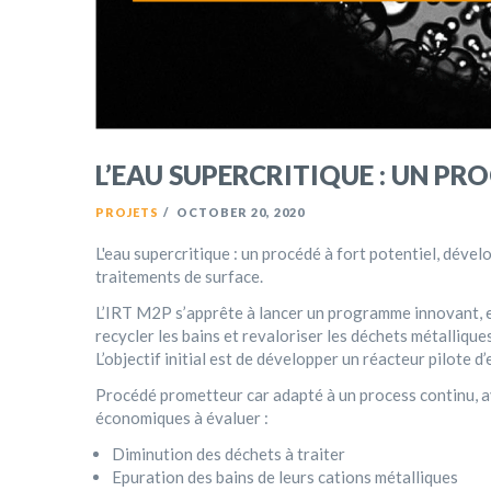
L’EAU SUPERCRITIQUE : UN P
PROJETS
/
OCTOBER 20, 2020
L'eau supercritique : un procédé à fort potentiel, déve
traitements de surface.
L’IRT M2P s’apprête à lancer un programme innovant, e
recycler les bains et revaloriser les déchets métalliqu
L’objectif initial est de développer un réacteur pilote d
Procédé prometteur car adapté à un process continu, 
économiques à évaluer :
Diminution des déchets à traiter
Epuration des bains de leurs cations métalliques