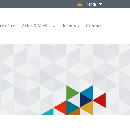
French
Lister les action
re offre
Actus & Médias
Talents
Contact