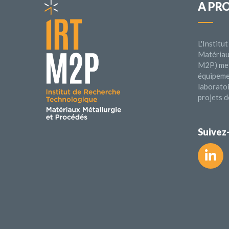
A PR
L'Instit
Matériau
M2P) met
équipeme
laborato
projets d
Suivez-