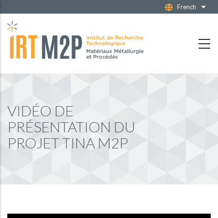
Aller
French
Liste
au
contenu
principal
VIDÉO DE
PRÉSENTATION DU
PROJET TINA M2P