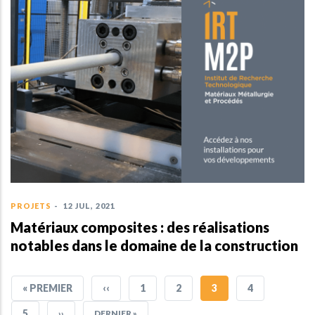
PROJETS
-
12 JUL, 2021
Matériaux composites : des réalisations
notables dans le domaine de la construction
PREMIÈRE
« PREMIER
PAGE
‹‹
PAGE
1
PAGE
2
PAGE
3
PAGE
4
PAGE
PRÉCÉDENTE
COURANTE
PAGE
5
PAGE
››
DERNIÈRE
DERNIER »