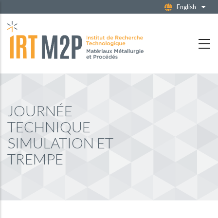
Skip
English
List 
to
main
content
JOURNÉE
TECHNIQUE
SIMULATION ET
TREMPE